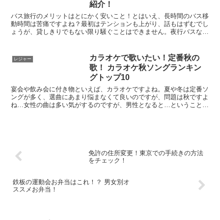
紹介！
バス旅行のメリットはとにかく安いこと！とはいえ、長時間のバス移
動時間は苦痛ですよね？最初はテンションも上がり、話もはずむでし
ょうが、貸しきりでもない限り騒ぐことはできません。夜行バスなら
消灯されてしまうし、大人しくスマホでもいじっているしか...
カラオケで歌いたい！定番秋の
レジャー
歌！ カラオケ秋ソングランキン
グトップ10
宴会や飲み会に付き物といえば、カラオケですよね。夏や冬は定番ソ
ングが多く、選曲にあまり悩まなくて良いのですが、問題は秋ですよ
ね…女性の曲は多い気がするのですが、男性となると…ということ
で、秋のカラオケで男性におすすめの曲をまとめてみました！...
免許の住所変更！東京での手続きの方法
をチェック！
鉄板の運動会お弁当はこれ！？ 男女別オ
ススメお弁当！