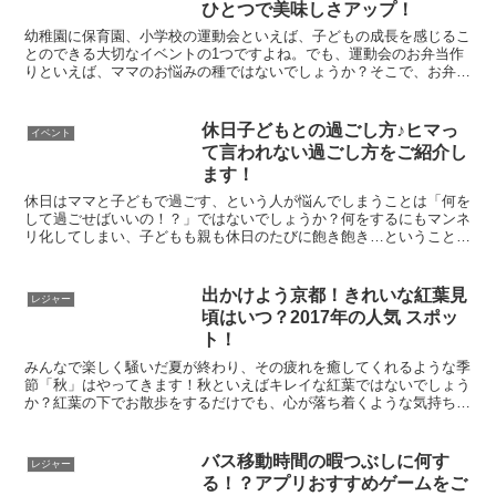
ひとつで美味しさアップ！
幼稚園に保育園、小学校の運動会といえば、子どもの成長を感じるこ
とのできる大切なイベントの1つですよね。でも、運動会のお弁当作
りといえば、ママのお悩みの種ではないでしょうか？そこで、お弁当
を開けた途端に子どもを驚かせることのできるような、美味...
休日子どもとの過ごし方♪ヒマっ
イベント
て言われない過ごし方をご紹介し
ます！
休日はママと子どもで過ごす、という人が悩んでしまうことは「何を
して過ごせばいいの！？」ではないでしょうか？何をするにもマンネ
リ化してしまい、子どもも親も休日のたびに飽き飽き…ということは
ありませんか？特に子どもが幼稚園年中～小学生の低学年く...
出かけよう京都！きれいな紅葉見
レジャー
頃はいつ？2017年の人気 スポッ
ト！
みんなで楽しく騒いだ夏が終わり、その疲れを癒してくれるような季
節「秋」はやってきます！秋といえばキレイな紅葉ではないでしょう
か？紅葉の下でお散歩をするだけでも、心が落ち着くような気持ちに
なりますよね。日本でキレイな紅葉を見ることのできるスポ...
バス移動時間の暇つぶしに何す
レジャー
る！？アプリおすすめゲームをご