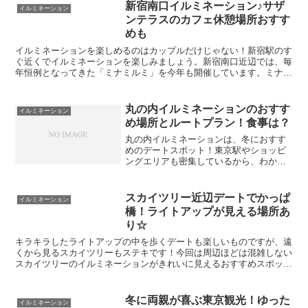
新宿南口イルミネーション♪サザ
イルミネーション
ンテラスのカフェ休憩場所おすす
めも
イルミネーションを楽しめるのはカップルだけじゃない！新宿駅のす
ぐ近くでイルミネーションを楽しみましょう。新宿南口近辺では、毎
年恒例となってきた「ミナミルミ」を今年も開催しています。ミナミ
ルミという呼びにくい愛称は、「南のイルミネーション」と...
丸の内イルミネーションのおすす
イルミネーション
め場所とルートプラン！食事は？
丸の内イルミネーションは、冬におすす
めのデートスポット！東京駅やショッピ
ングエリアも密集しているから、わかり
やすくて周りやすいおすすめのこのエリ
アの周り方プランをご紹介します。
スカイツリー近辺デートでかっぱ
イルミネーション
橋！ライトアップが見える場所あ
り☆
キラキラしたライトアップの中を歩くデートも楽しいものですが、遠
くから見るスカイツリーもステキです！今回は周辺ほどは混雑しない
スカイツリーのイルミネーションがきれいに見えるおすすめスポット
と、スカイツリー近辺でちょっと渋いデートコース「かっぱ...
冬に両親が喜ぶ東京観光！ゆった
イルミネーション