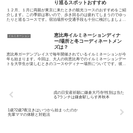
り巡るスポットおすすめ
１２月、１月に両親が東京に来たときの観光コースのおすすめをご紹
介します。この季節は寒いので、歩き回るのは疲れてしまうのでゆっ
たりと巡るコースです。宿泊場所や交通手段も十分に検討しましょ
う！
恵比寿イルミネーションディナ
イルミネーション
ー/場所と冬コーディネートメン
ズは？
恵比寿ガーデンプレイスで毎年開催されているイルミネーションが今
年も始まります。今回は、大人の街恵比寿でのイルミネーションデー
トを大学生が楽しむときのコースやディナー場所についてです。彼女
を誘ってみたものの恵比寿に行ったことがなくてアクセスや...
戌の日安産祈願に鎌倉大巧寺!性別は当た
る?ランチは鎌倉駅しらす丼秋本
1歳?2歳?夜泣きはいつから始まったのか
先輩ママの体験と対処法