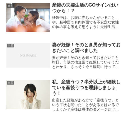
予定日なので遅くともその６週間前から
産後の夫婦生活のGOサインはい
出産
産休に入ること、年休をプ...
つから！？
妊娠中は、お腹に赤ちゃんがいること
や、精神面でも肉体面でも不安定な女性
の体の事を考えて思うように夫婦生活を
送れなかったご夫婦も多いことでしょ
う。もちろんそれは産後の女性の体も同
じことです。産後の女性の体は、あなた
妻が妊娠！そのとき男が知ってお
が想像しているよりもはるかに...
出産
きたいこと調べました
妻が妊娠！そのとき知っておきたいこと
昨日、市販の検査薬で妊娠していそうだ
とわかり、さっそく今日病院に行ってき
た妻が妊娠していることがわかりまし
た。妊娠５週目なんだそうです。これか
ら夫として父親としてできることを自分
私、産後うつ？半分以上が経験し
出産
を整理するためにまとめよう...
ている産後うつを理解しましょ
う！
出産した経験がある方で「産後うつ」と
いう症状を聞いたことがある方はいるで
しょうか？産後は母体のダメージだけで
はなく、精神状態も不安定になります。
出産を終えたママの約半分は産後うつを
経験しており、何等かの症状を感じてい
ます。できれば出産前から...