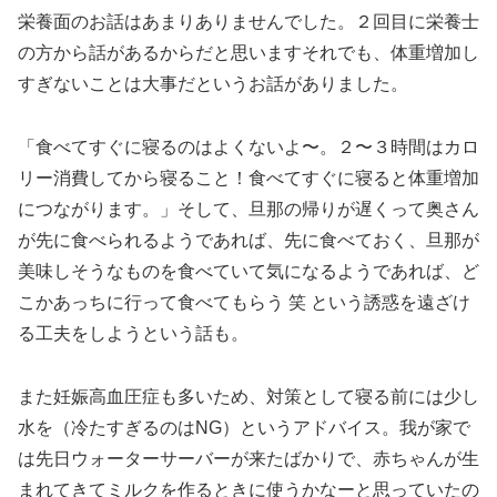
栄養面のお話はあまりありませんでした。２回目に栄養士
の方から話があるからだと思いますそれでも、体重増加し
すぎないことは大事だというお話がありました。
「食べてすぐに寝るのはよくないよ〜。２〜３時間はカロ
リー消費してから寝ること！食べてすぐに寝ると体重増加
につながります。」そして、旦那の帰りが遅くって奥さん
が先に食べられるようであれば、先に食べておく、旦那が
美味しそうなものを食べていて気になるようであれば、ど
こかあっちに行って食べてもらう 笑 という誘惑を遠ざけ
る工夫をしようという話も。
また妊娠高血圧症も多いため、対策として寝る前には少し
水を（冷たすぎるのはNG）というアドバイス。我が家で
は先日ウォーターサーバーが来たばかりで、赤ちゃんが生
まれてきてミルクを作るときに使うかなーと思っていたの