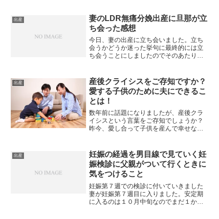
妻のLDR無痛分娩出産に旦那が立
出産
ち会った感想
今日、妻の出産に立ち会いました。立ち
会うかどうか迷った挙句に最終的には立
ち会うことにしましたのでそのあたりの
経緯についてまとめてみたいなと思いま
す。立ち合いを迷っていた理由立ち会う
か迷った理由として、奥さんが苦しんで
産後クライシスをご存知ですか？
出産
いる様子を見ていられない...
愛する子供のために夫にできるこ
とは！
数年前に話題になりましたが、産後クラ
イシスという言葉をご存知でしょうか？
昨今、愛し合って子供を産んで幸せなは
ずなのに、出産後数年以内に離婚する夫
婦が増加傾向にあります。産後クライシ
スとは、産後に様々なことが要因とな
妊娠の経過を男目線で見ていく妊
出産
り、夫婦関係が急激に悪化し...
娠検診に父親がついて行くときに
気をつけること
妊娠第７週での検診に付いていきました
妻が妊娠第７週目に入りました。安定期
に入るのは１０月中旬なのでまだ１か月
ほど先です。今日は夕食後に産休や育児
休暇について話をしました。４月が出産