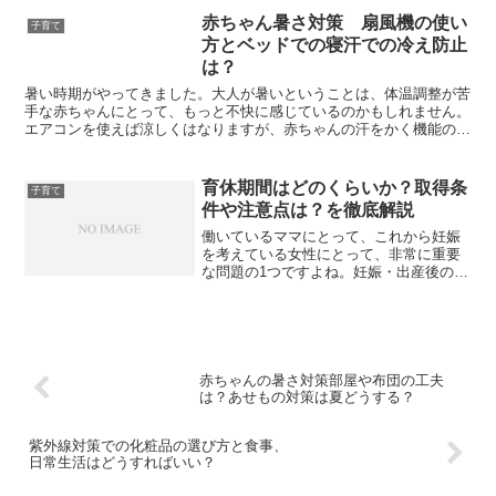
赤ちゃん暑さ対策 扇風機の使い
子育て
方とベッドでの寝汗での冷え防止
は？
暑い時期がやってきました。大人が暑いということは、体温調整が苦
手な赤ちゃんにとって、もっと不快に感じているのかもしれません。
エアコンを使えば涼しくはなりますが、赤ちゃんの汗をかく機能の成
長を妨げると聞きます。ですので、扇風機など他の方法もう...
育休期間はどのくらいか？取得条
子育て
件や注意点は？を徹底解説
働いているママにとって、これから妊娠
を考えている女性にとって、非常に重要
な問題の1つですよね。妊娠・出産後の働
き方について心配が少しでもあれば、い
つまでも気になってしまいます。そこ
で、「育休」について、解説していきま
す。参考になれれば、嬉し...
赤ちゃんの暑さ対策部屋や布団の工夫
は？あせもの対策は夏どうする？
紫外線対策での化粧品の選び方と食事、
日常生活はどうすればいい？