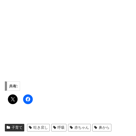
共有:
子育て
吐き戻し
呼吸
赤ちゃん
鼻から