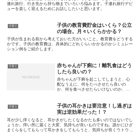
連れ旅行、行き先から持ち物までいろいろ悩みます。子連れ旅行デビ
ューを楽しく迎えるためにお話ししたいと思います。
子供の教育費貯金はいくら？公立
子育て
の場合。月々いくらかかる？
子供が生まれる前から考えておいた方がいいこと。教育費をどうする
かです。子供の教育費は、具体的にどれくらいかかるのかシミュレー
ション例をご紹介します。
赤ちゃんが下痢に！離乳食はどう
子育て
したら良いの？
赤ちゃんが下痢を起こしてしまうと、心
配なうえに、何をたべさせたら良いの
か、何を食べさせたらいけないのか、な
ど気になることが一気に増えてしまいま
すよね…そこで、下痢を起こしてしまっ
た赤ちゃんへの対処法、離乳食はどうし
子供の耳かきは要注意！し過ぎは
子育て
たらよいのかなど、解説をし...
実は逆効果だった！？
耳が少し痒くなると、耳かきがしたくなるかたも多いのではないでし
ょうか。痒い所に届くと大変、気持ちが良いものですね。誰かにひざ
まくらをしてもらって耳かきをしてもらうと、気持ちが良くウトウト
と眠たくなることもあります。このように耳かきにはリラッ...