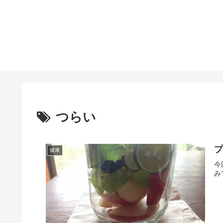
つらい
健康
今
み