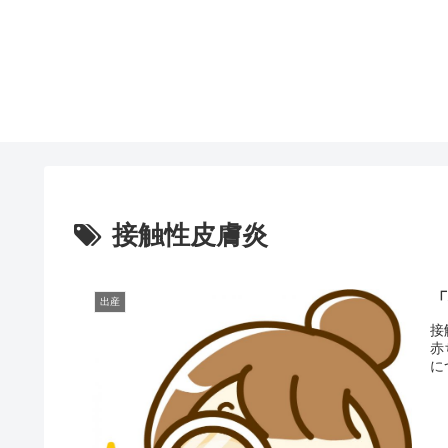
接触性皮膚炎
出産
接
赤
に