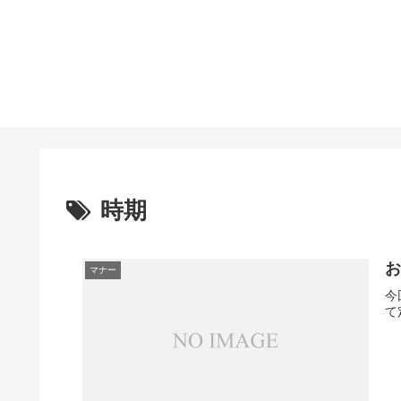
時期
マナー
今
て