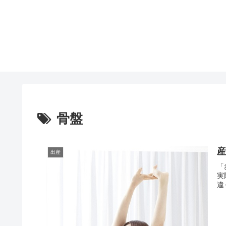
骨盤
出産
「
実
違