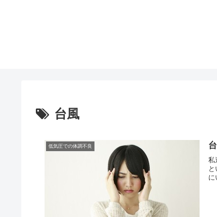
台風
低気圧での体調不良
私
と
に