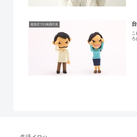
低気圧での体調不良
こ
ろ
生活イロハ