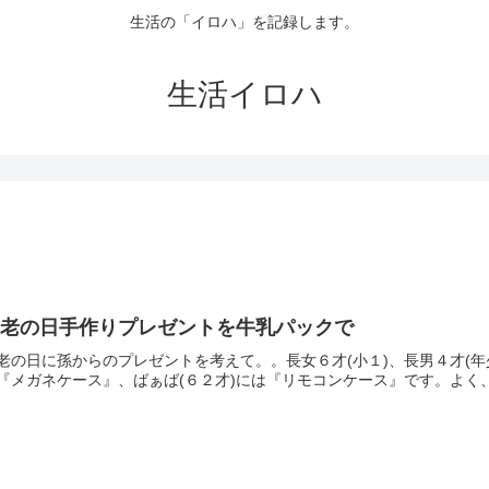
生活の「イロハ」を記録します。
生活イロハ
敬老の日手作りプレゼントを牛乳パックで
老の日に孫からのプレゼントを考えて。。長女６才(小１)、長男４才(年
『メガネケース』、ばぁば(６２才)には『リモコンケース』です。よく、