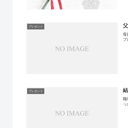
プレゼント
母
プ
プレゼント
職
っ