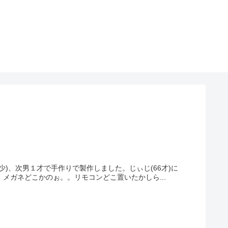
少)、次男１才で手作りで製作しました。じぃじ(66才)に
メガネどこかのぉ。。リモコンどこ置いたかしら...