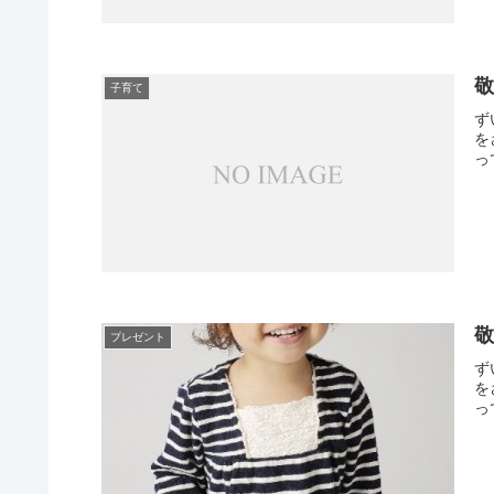
子育て
ず
を
っ
プレゼント
ず
を
っ