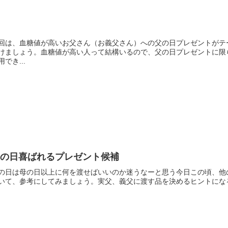
回は、血糖値が高いお父さん（お義父さん）への父の日プレゼントがテ
けましょう。血糖値が高い人って結構いるので、父の日プレゼントに限
用でき...
父の日喜ばれるプレゼント候補
の日は母の日以上に何を渡せばいいのか迷うなーと思う今日この頃、他
いて、参考にしてみましょう。実父、義父に渡す品を決めるヒントにな