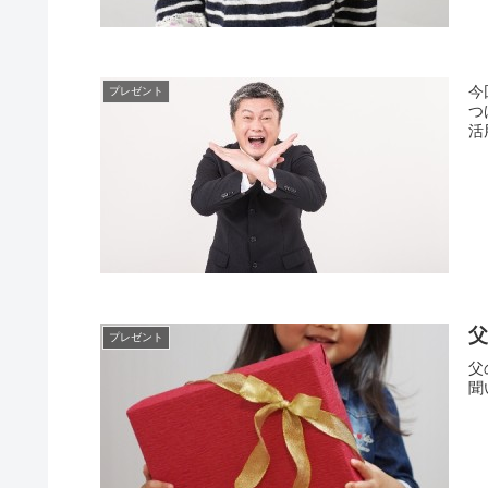
今
プレゼント
つ
活
プレゼント
父
聞