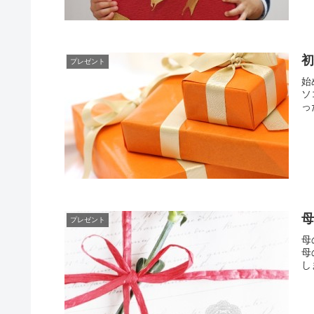
プレゼント
始
ソ
っ
プレゼント
母
母
し