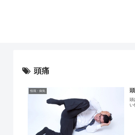
頭痛
怪我・病気
頭
い