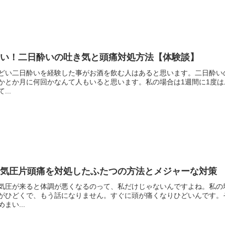
辛い！二日酔いの吐き気と頭痛対処方法【体験談】
どい二日酔いを経験した事がお酒を飲む人はあると思います。二日酔い
かとか月に何回かなんて人もいると思います。私の場合は1週間に1度
...
低気圧片頭痛を対処したふたつの方法とメジャーな対策
気圧が来ると体調が悪くなるのって、私だけじゃないんですよね。私の
がひどくで、もう話になりません。すぐに頭が痛くなりひどいんです。
めまい...