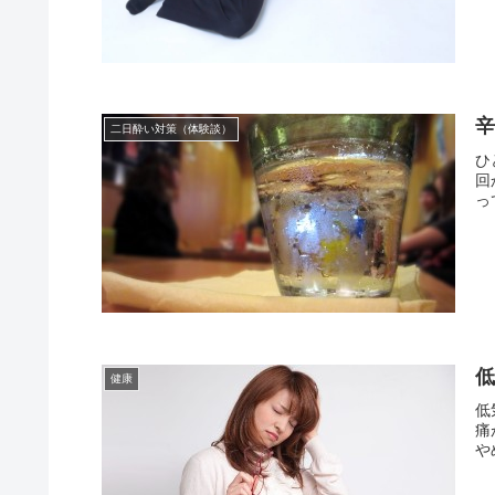
二日酔い対策（体験談）
ひ
回
って
健康
低
痛
や