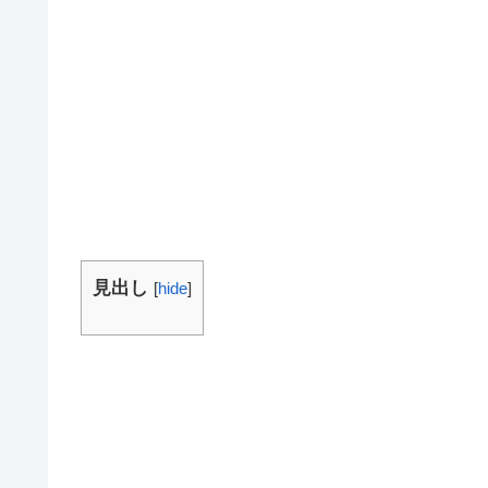
見出し
[
hide
]