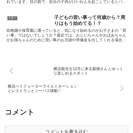
れています。目の前で、自分の子供がけいれんを起こしているとパニ
ックになりますよね。また、前兆なく突然起こってしまうの...
子どもの習い事って何歳から？周
子育て
りはもう始めてる！？
幼稚園や保育園に通っていると、気になり始めるのがお子さまの「習
い事」ではないでしょうか？最近では、おじいちゃんやおばあちゃん
がお孫ちゃんのために習い事のお月謝や準備金を出してくれる場合も
あるようですよ。そこで気になるのが周りの「習い事事情」...
横浜観光を12月に来る親御さんとゆっく
り楽しめるスポット
横浜ベイクォーターでイルミネーション
とレストランとシーバス移動！
コメント
コメントを書き込む