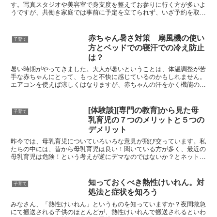
す。写真スタジオや美容室で身支度を整えてお参りに行く方が多いよ
うですが、共働き家庭では事前に予定を立てられず、いざ予約を取ろ
うと思ったらいっぱいだった！なんて事態も起こりがちです。...
赤ちゃん暑さ対策 扇風機の使い
子育て
方とベッドでの寝汗での冷え防止
は？
暑い時期がやってきました。大人が暑いということは、体温調整が苦
手な赤ちゃんにとって、もっと不快に感じているのかもしれません。
エアコンを使えば涼しくはなりますが、赤ちゃんの汗をかく機能の成
長を妨げると聞きます。ですので、扇風機など他の方法もう...
[体験談][専門の教育]から見た母
子育て
乳育児の７つのメリットと５つの
デメリット
昨今では、母乳育児についていろいろな意見が飛び交っています。私
たちの中には、昔から母乳育児は良い！聞いている方が多く、最近の
母乳育児は危険！という考えが逆にデマなのではないか？とネット上
の情報に、踊らされ何が本当で何かウソなのかわからない状...
知っておくべき熱性けいれん。対
子育て
処法と症状を知ろう
みなさん、「熱性けいれん」というものを知っていますか？夜間救急
にて搬送される子供のほとんどが、熱性けいれんで搬送されるといわ