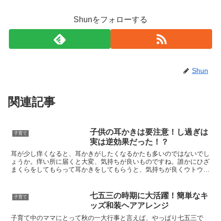
Shunをフォローする
Shun
関連記事
子供の耳かきは要注意！し過ぎは
子育て
実は逆効果だった！？
耳が少し痒くなると、耳かきがしたくなるかたも多いのではないでし
ょうか。痒い所に届くと大変、気持ちが良いものですね。誰かにひざ
まくらをしてもらって耳かきをしてもらうと、気持ちが良くウトウト
と眠たくなることもあります。このように耳かきにはリラッ...
七五三の時期に大活躍！簡単なキ
子育て
ッズ和装ヘアアレンジ
子育て中のママにとって秋の一大行事と言えば、やっぱり七五三で