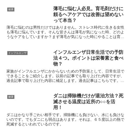
薄毛に悩む人必見。育毛剤だけに
健康
頼るヘアケアでは改善は望めない
って本当？
薄毛に悩むのは男性だけではありません。ストレス時代に生きる女性
も薄毛に悩んでいます。そんな皆さんは薄毛が気になった時、どのよ
うなケアをしていますか？まず薄毛が気になった時にやることは育毛
剤を使ったり、シャンプーやリンスを替えてみるという方法...
インフルエンザ日常生活での予防
インフルエンザ
法４つ。ポイントは栄養素と食べ
物？
家族がインフルエンザにかからないための予防策として、日常生活で
できることをご紹介します。以前の記事でも取り上げた内容ですが、
過去記事で取り上げた内容に補足します。過去記事はこちらです。＞
＞家族がインフルエンザ！感染予防法＜＜この中では、「隔...
ダニは掃除機だけが退治方法？死
健康
滅させる温度は近所の○○を活
用！
ダニはかなり手ごわい相手です。掃除機にも負けない、水にも負けな
いのです。でもダニにも弱点はあります。それは、６５度以上の熱で
死滅するといわれているのです。