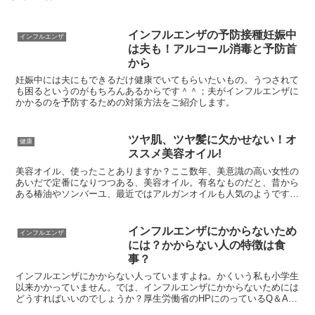
インフルエンザの予防接種妊娠中
インフルエンザ
は夫も！アルコール消毒と予防首
から
妊娠中には夫にもできるだけ健康でいてもらいたいもの。うつされて
も困るというのがもちろんあるからです＾＾；夫がインフルエンザに
かかるのを予防するための対策方法をご紹介します。
ツヤ肌、ツヤ髪に欠かせない！オ
健康
ススメ美容オイル!
美容オイル、使ったことありますか？ここ数年、美意識の高い女性の
あいだで定番になりつつある、美容オイル。有名なものだと、昔から
ある椿油やソンバーユ、最近ではアルガンオイルも人気のようです
ね。オイルと聞くと、ベタつきや重さ、メイクアップのヨレな...
インフルエンザにかからないため
インフルエンザ
には？かからない人の特徴は食
事？
インフルエンザにかからない人っていますよね。かくいう私も小学生
以来かかっていません。では、インフルエンザにかからないためには
どうすればいいのでしょうか？厚生労働省のHPにのっているQ＆Aを
もとにして、厚生労働省のホームページよりももっと具体...